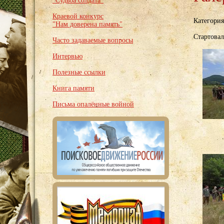
"Судьба солдата"
Краевой конкурс
Категори
"Нам доверена память"
Стартовал
Часто задаваемые вопросы
Интервью
Полезные ссылки
Книга памяти
Письма опалённые войной