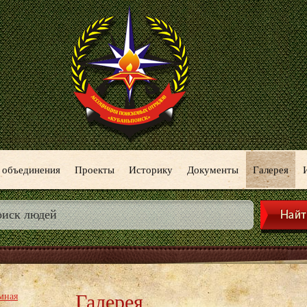
 объединения
Проекты
Историку
Документы
Галерея
Галерея
мная