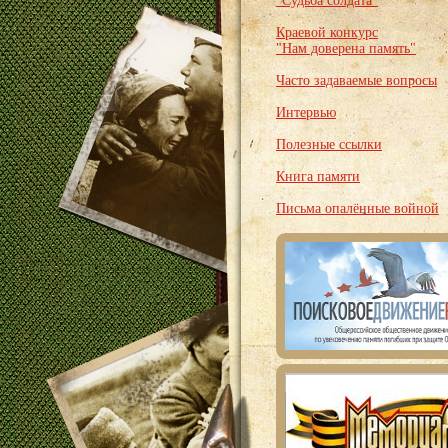
"Судьба солдата"
Краевой конкурс
"Нам доверена память"
Часто задаваемые вопросы
Интервью
Полезные ссылки
Книга памяти
Письма опалённые войной