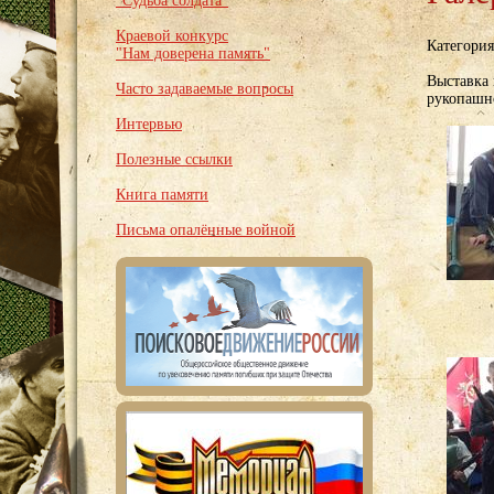
"Судьба солдата"
Краевой конкурс
Категори
"Нам доверена память"
Выставка 
Часто задаваемые вопросы
рукопашн
Интервью
Полезные ссылки
Книга памяти
Письма опалённые войной