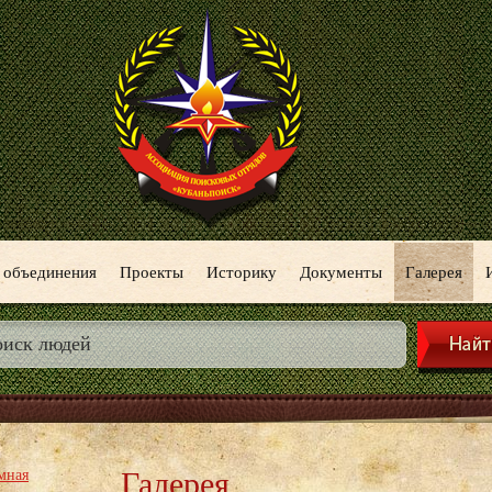
 объединения
Проекты
Историку
Документы
Галерея
Галерея
мная