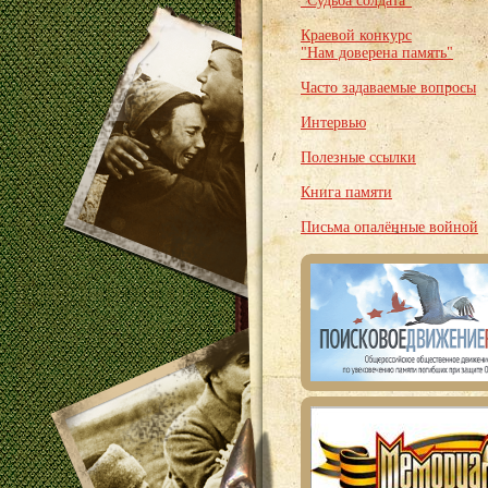
"Судьба солдата"
Краевой конкурс
"Нам доверена память"
Часто задаваемые вопросы
Интервью
Полезные ссылки
Книга памяти
Письма опалённые войной