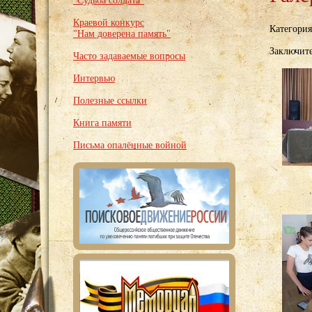
"Судьба солдата"
Краевой конкурс
Категори
"Нам доверена память"
Заключит
Часто задаваемые вопросы
Интервью
Полезные ссылки
Книга памяти
Письма опалённые войной