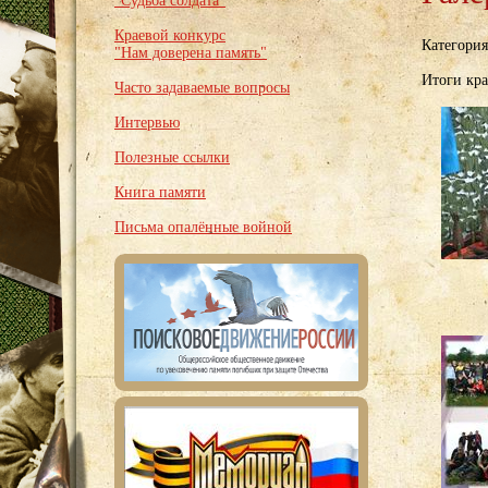
"Судьба солдата"
Краевой конкурс
Категори
"Нам доверена память"
Итоги кра
Часто задаваемые вопросы
Интервью
Полезные ссылки
Книга памяти
Письма опалённые войной