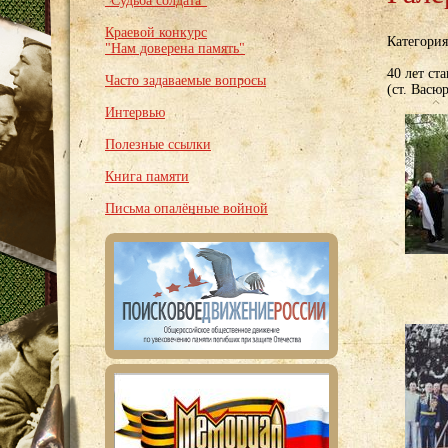
"Судьба солдата"
Краевой конкурс
Категори
"Нам доверена память"
40 лет ст
Часто задаваемые вопросы
(ст. Васю
Интервью
Полезные ссылки
Книга памяти
Письма опалённые войной