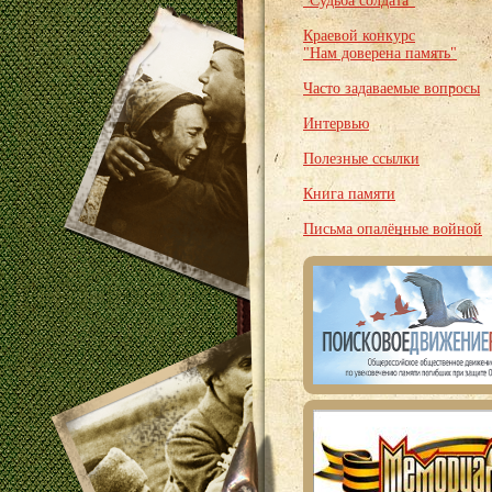
"Судьба солдата"
Краевой конкурс
"Нам доверена память"
Часто задаваемые вопросы
Интервью
Полезные ссылки
Книга памяти
Письма опалённые войной