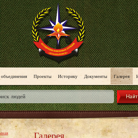
 объединения
Проекты
Историку
Документы
Галерея
Галерея
мная