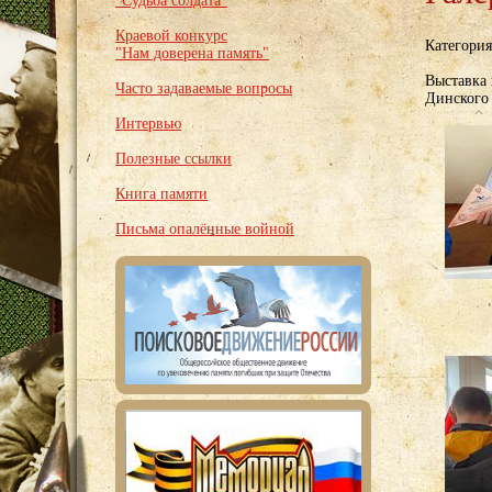
"Судьба солдата"
Краевой конкурс
Категори
"Нам доверена память"
Выставка
Часто задаваемые вопросы
Динского
Интервью
Полезные ссылки
Книга памяти
Письма опалённые войной