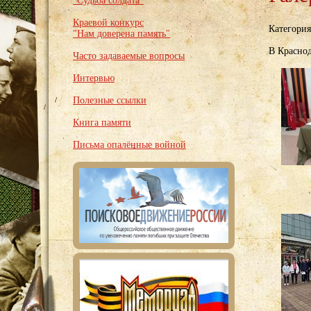
"Судьба солдата"
Краевой конкурс
Категори
"Нам доверена память"
В Красно
Часто задаваемые вопросы
Интервью
Полезные ссылки
Книга памяти
Письма опалённые войной