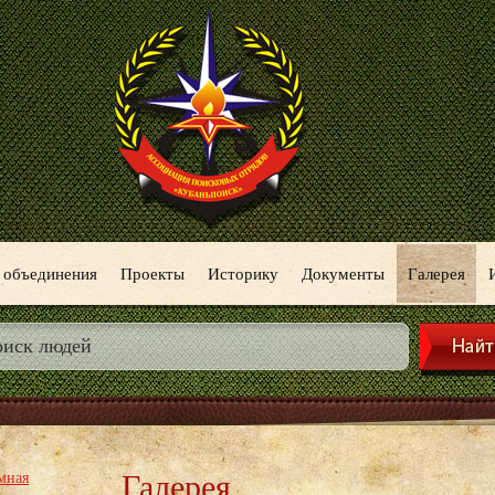
 объединения
Проекты
Историку
Документы
Галерея
Галерея
мная