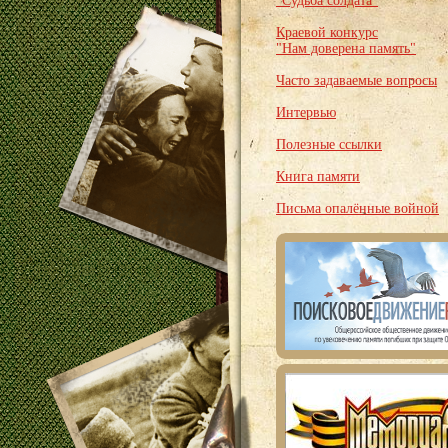
"Судьба солдата"
Краевой конкурс
"Нам доверена память"
Часто задаваемые вопросы
Интервью
Полезные ссылки
Книга памяти
Письма опалённые войной