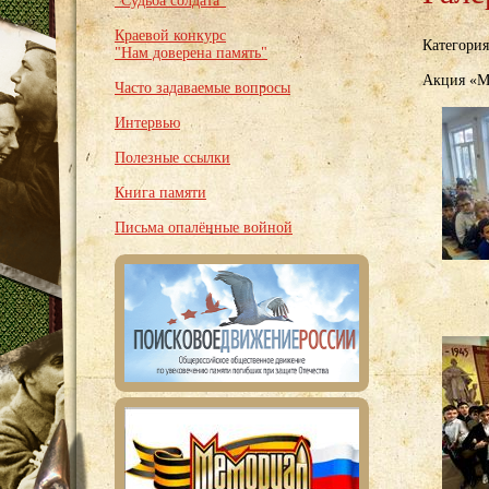
"Судьба солдата"
Краевой конкурс
Категори
"Нам доверена память"
Акция «Мы
Часто задаваемые вопросы
Интервью
Полезные ссылки
Книга памяти
Письма опалённые войной