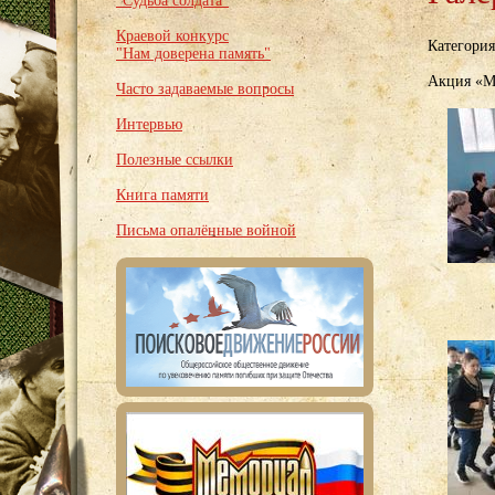
"Судьба солдата"
Краевой конкурс
Категори
"Нам доверена память"
Акция «Мы
Часто задаваемые вопросы
Интервью
Полезные ссылки
Книга памяти
Письма опалённые войной