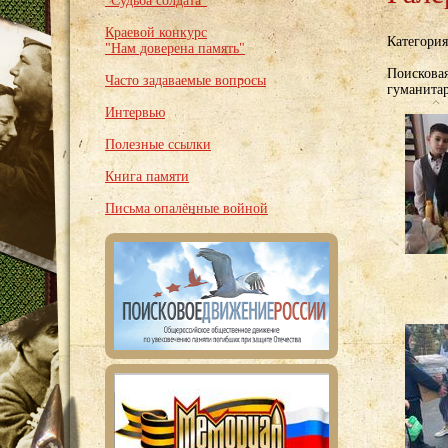
"Судьба солдата"
Краевой конкурс
Категори
"Нам доверена память"
Поисковая
Часто задаваемые вопросы
гуманита
Интервью
Полезные ссылки
Книга памяти
Письма опалённые войной