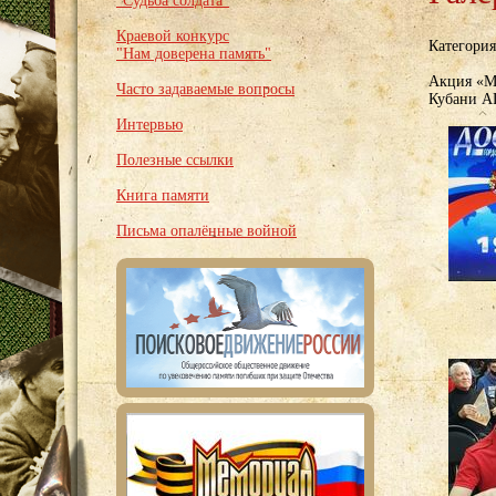
"Судьба солдата"
Краевой конкурс
Категори
"Нам доверена память"
Акция «Мы
Часто задаваемые вопросы
Кубани 
Интервью
Полезные ссылки
Книга памяти
Письма опалённые войной