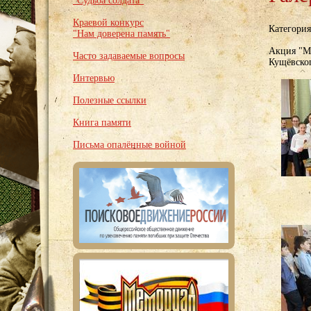
"Судьба солдата"
Краевой конкурс
Категори
"Нам доверена память"
Акция "Мы
Часто задаваемые вопросы
Кущёвско
Интервью
Полезные ссылки
Книга памяти
Письма опалённые войной