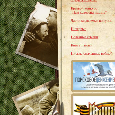
"Судьба солдата"
Краевой конкурс
"Нам доверена память"
Часто задаваемые вопросы
Интервью
Полезные ссылки
Книга памяти
Письма опалённые войной