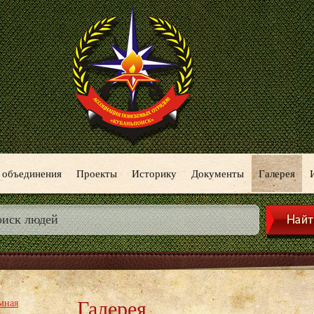
 объединения
Проекты
Историку
Документы
Галерея
Галерея
мная