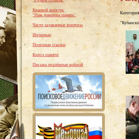
"Судьба солдата"
Краевой конкурс
Категори
"Нам доверена память"
"Кубански
Часто задаваемые вопросы
Интервью
Полезные ссылки
Книга памяти
Письма опалённые войной