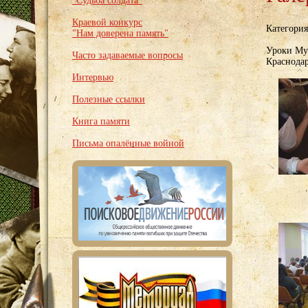
"Судьба солдата"
Краевой конкурс
Категори
"Нам доверена память"
Уроки Му
Часто задаваемые вопросы
Краснода
Интервью
Полезные ссылки
Книга памяти
Письма опалённые войной