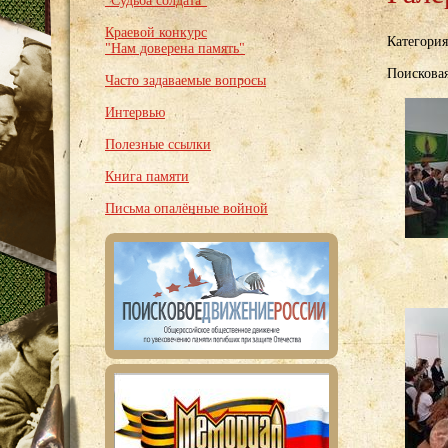
"Судьба солдата"
Краевой конкурс
Категори
"Нам доверена память"
Поискова
Часто задаваемые вопросы
Интервью
Полезные ссылки
Книга памяти
Письма опалённые войной